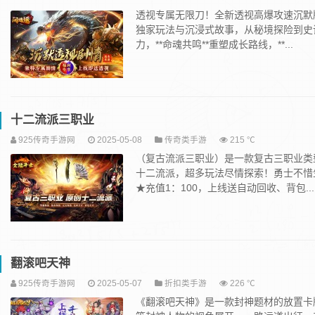
透视专属无限刀！全新透视高爆攻速沉默
独家玩法与沉浸式故事，从秘境探险到史诗
力，**命魂共鸣**重塑成长路线，**...
十二流派三职业
925传奇手游网
2025-05-08
传奇类手游
215 ℃
（复古流派三职业）是一款复古三职业类
十二流派，超多玩法尽情探索！勇士不惜
★充值1：100，上线送自动回收、背包...
翻滚吧天神
925传奇手游网
2025-05-07
折扣类手游
226 ℃
《翻滚吧天神》是一款封神题材的放置卡