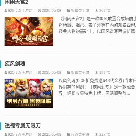
闹闹天宫2
925传奇手游网
2025-05-08
折扣类手游
209 ℃
《闹闹天宫2》是一款国风放置合成塔防
将杨戬、妲己、姜子牙等在内的知名西游
经典人物的基础上，以国风谱写西游新篇，.
疾风剑魂
925传奇手游网
2025-05-08
折扣类手游
199 ℃
疾风剑魂(0.05折免费送648代金券
界阴霾的利剑！《疾风剑魂》是一款融合
界，轻松收集特色卡牌，灵活调整阵...
透视专属无限刀
925传奇手游网
2025-05-08
传奇类手游
227 ℃