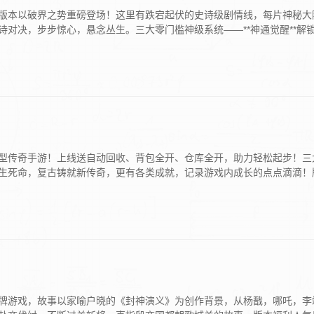
版本以破界之势重磅登场！这里有跌宕起伏的史诗级剧情线，每片神秘大
对决，步步惊心，悬念丛生。三大零门槛神级系统——**神通觉醒**解
型传奇手游！上线送自动回收、背包全开、仓库全开，助力轻松起步！三
生死命，复古铸就新传奇，更有各类成就，记录游戏内成长的点点滴滴！
牌游戏，故事以家喻户晓的《封神演义》为创作背景，从杨戬，哪吒，李