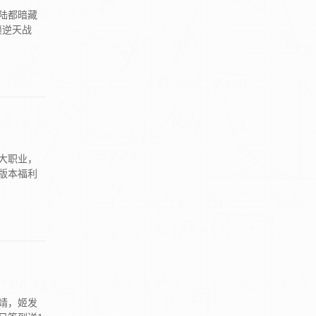
陆都暗藏
锁逆天战
大职业，
版本福利
靖，姬发