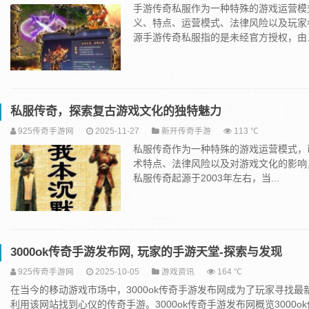
手游传奇私服作为一种特殊的游戏运营模
义、特点、运营模式、法律风险以及玩家
源手游传奇私服指的是未经官方授权，由..
私服传奇，探索复古游戏文化的独特魅力
925传奇手游网
2025-11-27
新开传奇手游
113 ℃
私服传奇作为一种特殊的游戏运营模式，
术特点、法律风险以及对游戏文化的影响
私服传奇起源于2003年左右，当...
3000ok传奇手游发布网, 玩家的手游天堂-探索与发现
925传奇手游网
2025-10-05
游戏资讯
164 ℃
在当今的移动游戏市场中，3000ok传奇手游发布网成为了玩家寻找最
利用该网站找到心仪的传奇手游。3000ok传奇手游发布网概览3000o