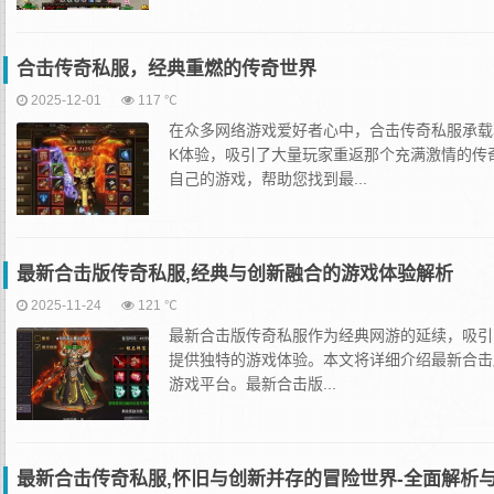
合击传奇私服，经典重燃的传奇世界
2025-12-01
117 ℃
在众多网络游戏爱好者心中，合击传奇私服承载
K体验，吸引了大量玩家重返那个充满激情的传
自己的游戏，帮助您找到最...
最新合击版传奇私服,经典与创新融合的游戏体验解析
2025-11-24
121 ℃
最新合击版传奇私服作为经典网游的延续，吸引
提供独特的游戏体验。本文将详细介绍最新合击
游戏平台。最新合击版...
最新合击传奇私服,怀旧与创新并存的冒险世界-全面解析