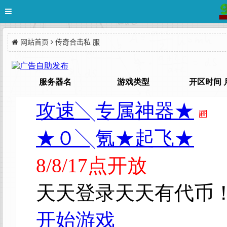
网站首页
传奇合击私 服