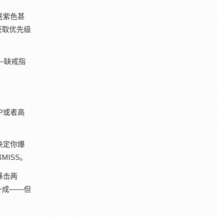
送紫色甚
获取优先级
—缺戒指
P或者高
决定你爆
ISS。
暴击两
一成——但