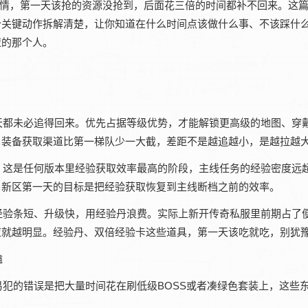
事情，第一天该抢的资源没抢到，后面花三倍的时间都补不回来。这
个关键动作拆解清楚，让你知道在什么时间点该做什么事、不该踩什
策的那个人。
天都未必追得回来。优先占据等级优势，才能解锁更高级的地图、穿
，装备获取渠道比第一梯队少一大截，差距不是越追越小，是越拉越
，这是任何版本里经验获取效率最高的阶段，主线任务的经验密度远
，新区第一天的目标是把经验获取恢复到主线断档之前的效率。
经验条短、升级快，用经验丹浪费。实际上新开传奇私服里前期占了
应就越明显。经验丹、双倍经验卡这些道具，第一天该吃就吃，别犹
‌
犯的错误是把大量时间花在刷低级BOSS或者凑绿色套装上，这些