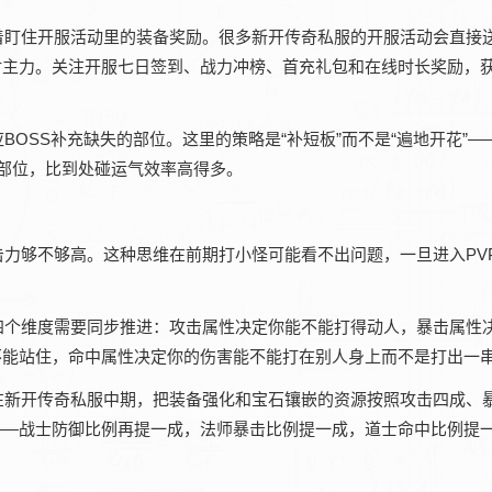
着盯住开服活动里的装备奖励。很多新开传奇私服的开服活动会直接
对主力。关注开服七日签到、战力冲榜、首充礼包和在线时长奖励，
OSS补充缺失的部位。这里的策略是“补短板”而不是“遍地开花”—
个部位，比到处碰运气效率高得多。
力够不够高。这种思维在前期打小怪可能看不出问题，一旦进入PV
四个维度需要同步推进：攻击属性决定你能不能打得动人，暴击属性
能站住，命中属性决定你的伤害能不能打在别人身上而不是打出一串M
在新开传奇私服中期，把装备强化和宝石镶嵌的资源按照攻击四成、
——战士防御比例再提一成，法师暴击比例提一成，道士命中比例提