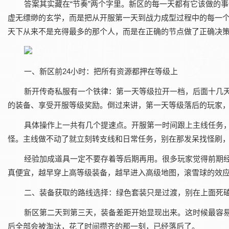
答案其实藏在“节奏”两个字里。新区的每一天都有它该做的
虚无缥缈的玄学，而是把从开服第一天到战力成型过程中的每一
天下从来不是充得最多的那个人，而是在正确的节点做了正确决
一、新区前24小时：把所有资源都押在等级上‌
新开传奇私服有一个铁律：第一天等级拉开一档，后面十几
的装备、享受开服等级奖励。倒过来讲，第一天等级落后的玩家
具体操作上一共有几个提速点。开服第一时间跟上主线任务
怪。主线做不动了就立刻转支线和日常任务，别在那发呆找怪刷
经验加成道具一定不要存着等后期再用。很多玩家觉得前期
真便宜，越早穿上高等级装备，越早进入高级地图，滚雪球的效
二、装备获取的路线选择：绿色套装只是过渡，别在上面死磕
新区第二天到第三天，装备差距开始显现出来。这时候最容易
后全部会被淘汰，花了时间攒齐的那一刻，已经落后了。