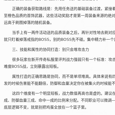
正确的装备获取路线是：先用任务送的基础装备过渡，紧接
至橙色品质的首饰武器，这些活动奖励才是第一周装备来源的绝
远高于刷图掉落的随机装备。
当手上有一两件活动送的品质装备之后，再针对性地去刷对应B
就只盯着掉落戒指的BOSS，别的BOSS先不碰。集中精力补一
三、技能和属性的协同打造：别只会堆攻击力‌
很多玩家在新开传奇私服里评判战力强弱只有一个标准：攻击
难度BOSS战，立刻暴露出短板。
属性打造的正确思路是协同，而不是单项堆高。具体来说有
发的时候伤害能不能翻倍，防御和血量决定你在被集火的时候能不
这四个维度有一个明显短板，战力数值再高也是虚的。建议
成、防御血量三成、命中一成的比例来分配。不同职业可以微调
底层逻辑不变，就是别把鸡蛋全放在一个篮子里。