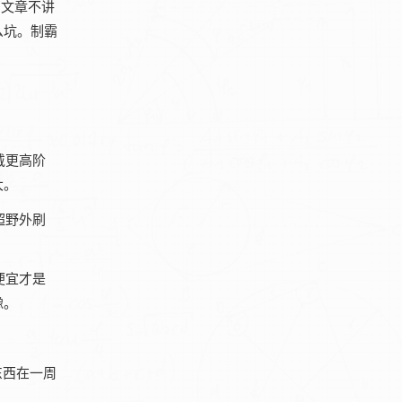
篇文章不讲
么坑。制霸
戴更高阶
大。
超野外刷
便宜才是
豫。
东西在一周