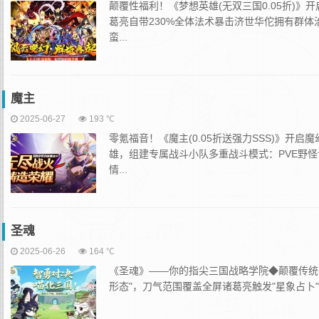
颠覆性福利！《梦想英雄(无双三国0.05折)》
葛亮自带230%全体法术暴击济世华佗拥有群
蛮...
魔主
2025-06-27
193 ℃
零氪福音！《魔主(0.05折送强力SSS)》开
雄，组建专属战斗小队多重战斗模式：PVE野怪
情...
圣魂
2025-06-26
164 ℃
《圣魂》——你的指尖三国战略学院◆颠覆传统
形态"，刀气范围覆盖全屏诸葛亮触发"星象占卜"