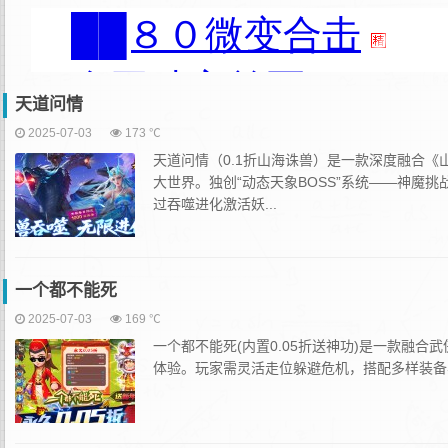
天道问情
2025-07-03
173 ℃
天道问情（0.1折山海诛兽）是一款深度融合《
大世界。独创“动态天象BOSS”系统——神魔
过吞噬进化激活妖...
一个都不能死
2025-07-03
169 ℃
一个都不能死(内置0.05折送神功)是一款融合武
体验。玩家需灵活走位躲避危机，搭配多样装备