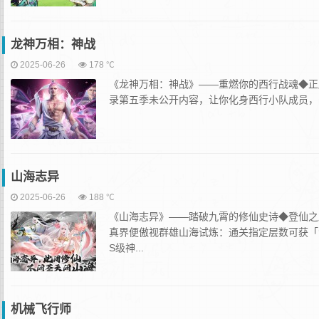
龙神万相：神战
2025-06-26
178 ℃
《龙神万相：神战》——重燃你的西行战魂◆正
录第五季未公开内容，让你化身西行小队成员，亲历
山海志异
2025-06-26
188 ℃
《山海志异》——踏破九霄的修仙史诗◆登仙之
真界便傲视群雄山海试炼：通关指定层数可获「
S级神...
机械飞行师