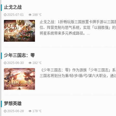
止戈之战
2025-07-01
188 ℃
止戈之战：1折畅玩版三国放置卡牌手游以三国
位、阵营克制与怒气系统，实现「以弱胜强」的
将星系统带来多元养成路径。...
少年三国志：零
2025-06-30
182 ℃
《少年三国志：零》作为游族「少年三国志」系列
三国名将划分为重/轻/步/盾/弓/谋六大职业，
梦想英雄
2025-06-28
178 ℃