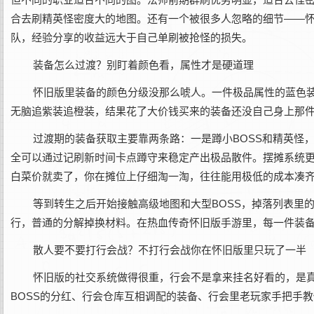
合去刷精英怪密度大的地图。还有一个被很多人忽略的细节——
队，经验分享的收益远大于自己单刷被抢怪的损失。
装备怎么过渡？别盯着颜色看，属性才是硬道理
怀旧版里装备的颜色分级没那么唬人。一件极品属性的蓝色
无脑追紫装追橙装，结果花了大价钱买来的装备还没自己身上那
过渡期的装备获取主要靠两条路：一是蹲小BOSS和精英怪，
全可以通过记刷新时间卡点蹲守来稳定产出极品散件。摆摊系统
白菜价就卖了，你在摊位上仔细淘一淘，往往能用极低的成本凑
等到转生之后开始接触高级地图和大型BOSS，掉落列表里
行，普通的分解掉换材料。在热血传奇怀旧版手游里，每一件装
散人要不要打行会战？不打行会战你在怀旧版里只玩了一半
怀旧版的社交系统做得很重，行会不是拿来挂名好看的，是
BOSS的分红、行会仓库互相调配的装备、行会里老玩家手把手